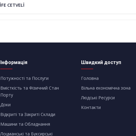
FE CETVELİ
Інформація
Швидкий доступ
Потужності та Послуги
Головна
Вмісткість та Фізичний Стан
Вільна економічна зона
Порту
Людські Ресурси
Доки
Контакти
Відкриті та Закриті Склади
Машини та Обладнання
Лоцманські та Буксирські