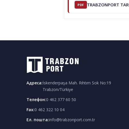
TRABZONPORT TARİ
Адреса
:
İskenderpaşa Mah. Rıhtım Sok No:19
Trabzon/Türkiye
Телефон
:
0 462 377 60 50
Fax:
0 462 322 10 04
Ел. пошта
:
info@trabzonport.com.tr