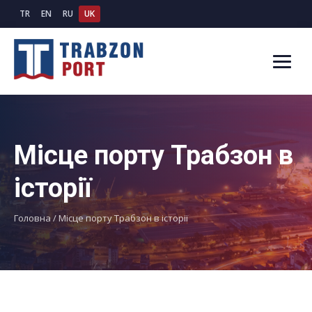
TR
EN
RU
UK
Місце порту Трабзон в
історії
Головна
/
Місце порту Трабзон в історії