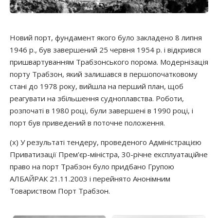
Новий порт, фундамент якого було закладено 8 липня
1946 р., був завершений 25 червня 1954 р. і відкрився
пришвартуванням Трабзонського порома. Модернізація
порту Трабзон, який залишався в першопочатковому
стані до 1978 року, вийшла на перший план, щоб
реагувати на збільшення судноплавства. Роботи,
розпочаті в 1980 році, були завершені в 1990 році, і
порт був приведений в поточне положення.
(x) У результаті тендеру, проведеного Адміністрацією
Приватизації Прем'єр-міністра, 30-річне експлуатаційне
право на порт Трабзон було придбано Групою
АЛБАЙРАК 21.11.2003 і перейнято Анонімним
Товариством Порт Трабзон.