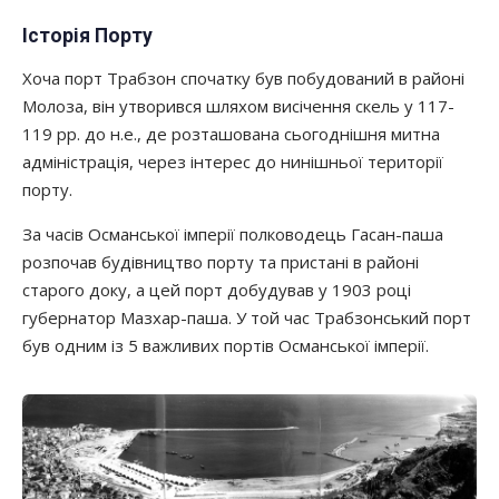
Історія Порту
Хоча порт Трабзон спочатку був побудований в районі
Молоза, він утворився шляхом висічення скель у 117-
119 рр. до н.е., де розташована сьогоднішня митна
адміністрація, через інтерес до нинішньої території
порту.
За часів Османської імперії полководець Гасан-паша
розпочав будівництво порту та пристані в районі
старого доку, а цей порт добудував у 1903 році
губернатор Мазхар-паша. У той час Трабзонський порт
був одним із 5 важливих портів Османської імперії.