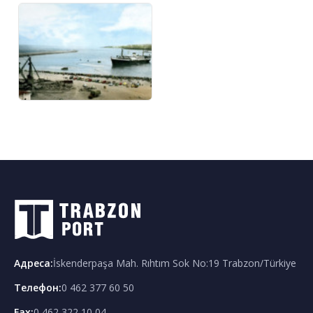
Адреса
:
İskenderpaşa Mah. Rıhtım Sok No:19 Trabzon/Türkiye
Телефон
:
0 462 377 60 50
Fax:
0 462 322 10 04