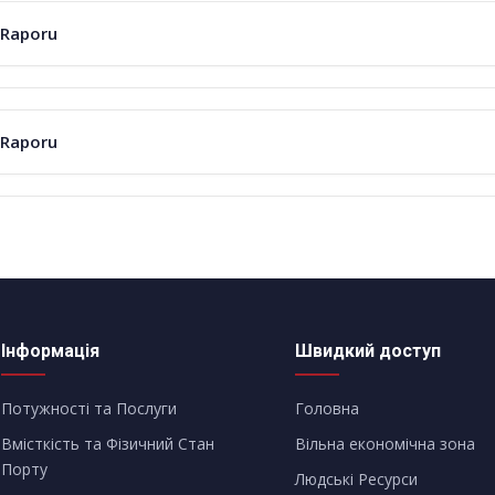
 Raporu
 Raporu
Інформація
Швидкий доступ
Потужності та Послуги
Головна
Вмісткість та Фізичний Стан
Вільна економічна зона
Порту
Людські Ресурси