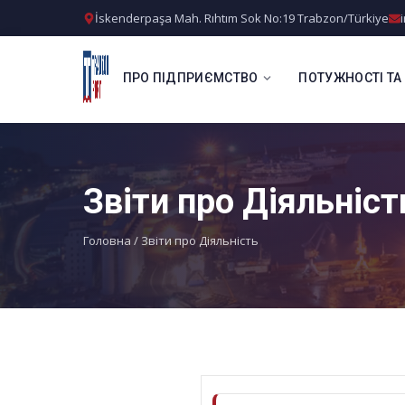
İskenderpaşa Mah. Rıhtım Sok No:19 Trabzon/Türkiye
ПРО ПІДПРИЄМСТВО
ПОТУЖНОСТІ ТА
Звіти про Діяльніст
Головна
/
Звіти про Діяльність