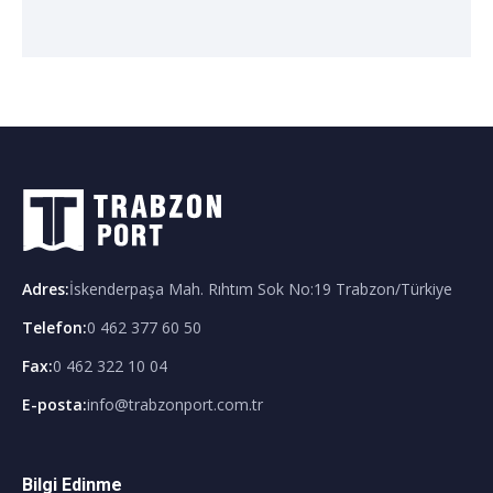
Adres
:
İskenderpaşa Mah. Rıhtım Sok No:19 Trabzon/Türkiye
Telefon
:
0 462 377 60 50
Fax:
0 462 322 10 04
E-posta
:
info@trabzonport.com.tr
Bilgi Edinme