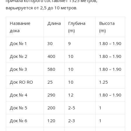
причала которого составляет 1525 метров,
варьируется от 2,5 до 10 метров.
Название
Длина
Глубина
Высота
дока
(m)
(m)
Док № 1
30
9
1.80 – 1.90
Док № 2
400
10
1.80 – 1.90
Док № 3
580
10
1.80 – 1.90
Док RO RO
25
10
1.25
Док № 4
290
12
1.80 – 1.90
Док № 5
200
2-5
1
Док № 6
120
2-3
1