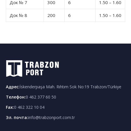
Док № 7
300
6
1.50 – 1.60
Док № 8
200
6
1.50 – 1.60
Адрес
:
İskenderpaşa Mah. Rıhtım Sok No:19 Trabzon/Türkiye
Телефон
:
0 462 377 60 50
Fax:
0 462 322 10 04
Эл. почта
:
info@trabzonport.com.tr