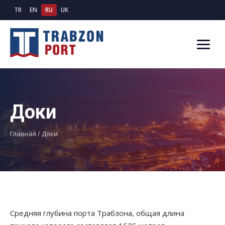
TR
EN
RU
UK
Доки
Главная
/
Доки
Средняя глубина порта Трабзона, общая длина