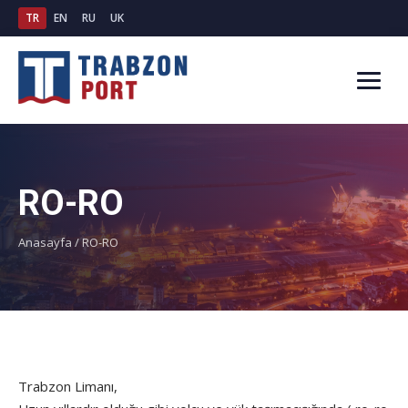
TR
EN
RU
UK
RO-RO
Anasayfa
/
RO-RO
Trabzon Limanı,