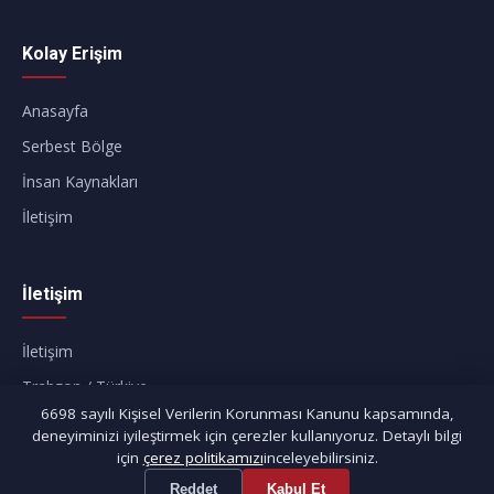
Kolay Erişim
Anasayfa
Serbest Bölge
İnsan Kaynakları
İletişim
İletişim
İletişim
Trabzon / Türkiye
6698 sayılı Kişisel Verilerin Korunması Kanunu kapsamında,
deneyiminizi iyileştirmek için çerezler kullanıyoruz. Detaylı bilgi
için
çerez politikamızı
inceleyebilirsiniz.
Reddet
Kabul Et
©
2026
Trabzonport – Trabzon Liman İşletmeciliği A.Ş.
Tüm hakları saklıdır.