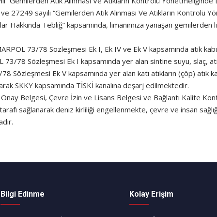
ı “Gemilerden Atık Alınması Ve Atıkların Kontrolü Yönetmeliğinde D
 ve 27249 sayılı “Gemilerden Atık Alınması Ve Atıkların Kontrolü 
r Hakkında Tebliğ” kapsamında, limanımıza yanaşan gemilerden lisa
e MARPOL 73/78 Sözleşmesi Ek I, Ek IV ve Ek V kapsamında atık kabu
73/78 Sözleşmesi Ek I kapsamında yer alan sintine suyu, slaç, at
8 Sözleşmesi Ek V kapsamında yer alan katı atıkların (çöp) atık ka
tılarak SKKY kapsamında TİSKİ kanalına deşarj edilmektedir.
 Onay Belgesi, Çevre İzin ve Lisans Belgesi ve Bağlantı Kalite Kont
tarafı sağlanarak deniz kirliliği engellenmekte, çevre ve insan sağl
dır.
Bilgi Edinme
Kolay Erişim