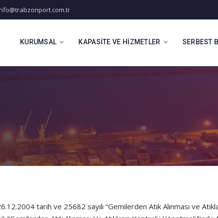
info@trabzonport.com.tr
KURUMSAL
KAPASITE VE HIZMETLER
SERBEST 
2.2004 tarih ve 25682 sayılı “Gemilerden Atık Alınması ve Atıkla