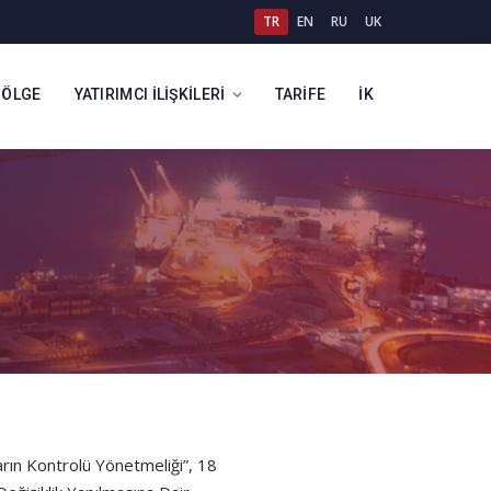
TR
EN
RU
UK
BÖLGE
YATIRIMCI İLIŞKILERI
TARIFE
İK
rın Kontrolü Yönetmeliği”, 18